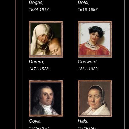
Degas,
Dolci,
1834-1917.
1616-1686.
Durero,
Godward,
1471-1528.
1861-1922.
Goya,
Hals,
1746-1828.
1580-1666.