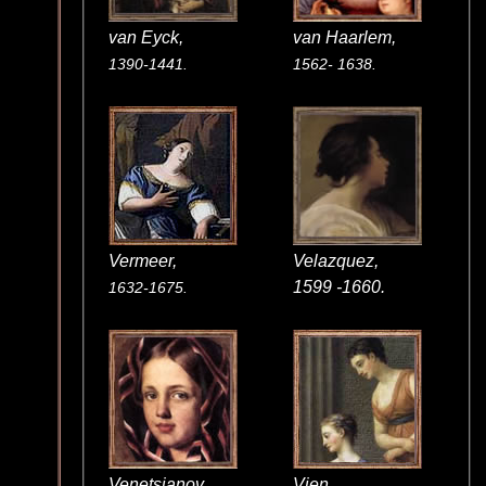
van Eyck,
van Haarlem,
1390-1441.
1562- 1638.
Vermeer,
Velazquez,
1599 -1660.
1632-1675.
Venetsianov,
Vien,