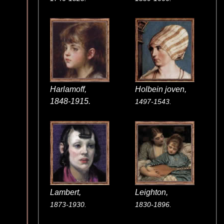
Harlamoff,
Holbein joven,
1848-1915.
1497-1543.
Lambert,
Leighton,
1873-1930.
1830-1896.