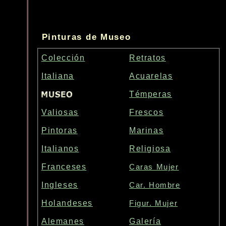
Pinturas de Museo
Colección
Retratos
Italiana
Acuarelas
Témperas
Valiosas
Frescos
Pintoras
Marinas
Italianos
Religiosa
Franceses
Caras Mujer
Ingleses
Car. Hombre
Holandeses
Figur. Mujer
Alemanes
Galería