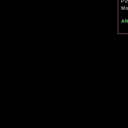
Pi
Mo