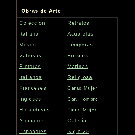
Obras de Arte
Colección
Retratos
Italiana
Acuarelas
Museo
Témperas
Valiosas
Frescos
Pintoras
Marinas
Italianos
Religiosa
Franceses
Caras Mujer
Ingleses
Car. Hombre
Holandeses
Figur. Mujer
Alemanes
Galería
Españoles
Siglo 20