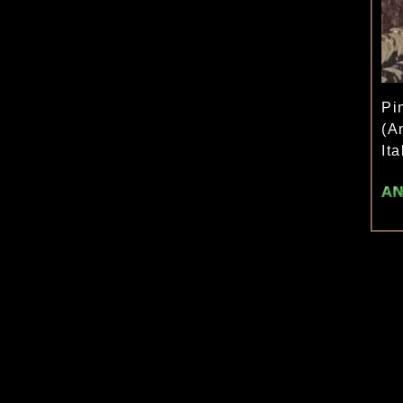
Pi
(A
It