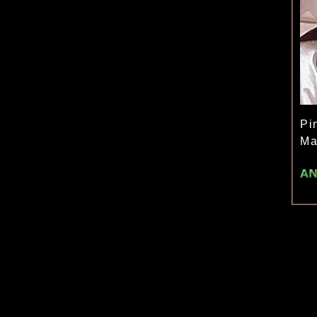
Pi
Ma