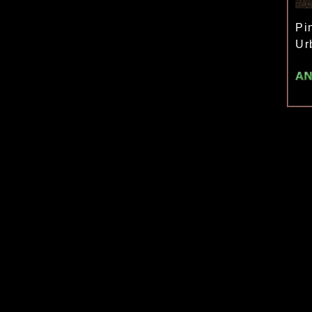
Pi
Ur