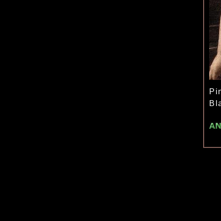
Pi
Bl