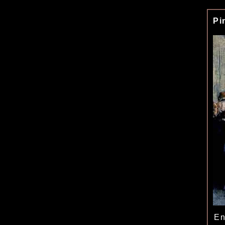
Pi
En