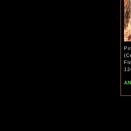
Pi
(C
Flo
12