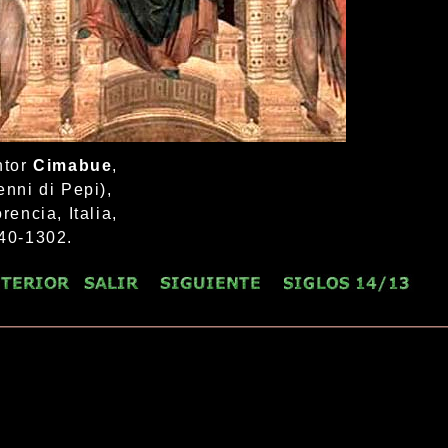
ntor
Cimabue
,
enni di Pepi),
rencia, Italia,
40-1302.