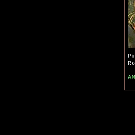
Pi
Ro