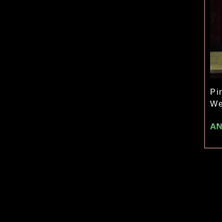
Pi
We