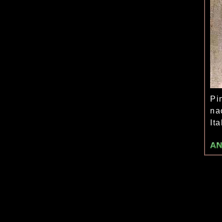
Pi
na
It