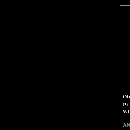
Ob
Pi
Wh