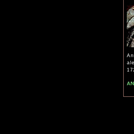
An
al
17