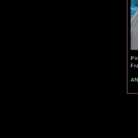
Pi
Fr