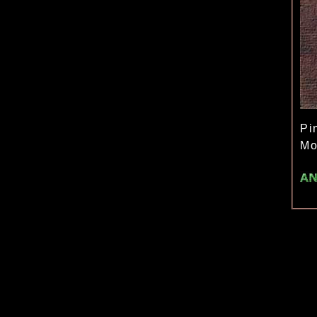
Pi
Mo