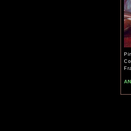
Pi
Co
Fr