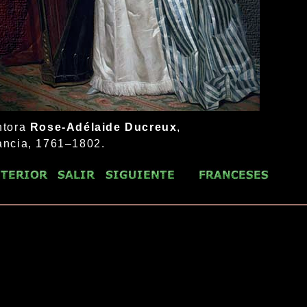
ntora
Rose-Adélaide Ducreux
,
ancia, 1761–1802.