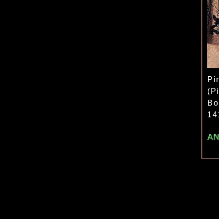
Pi
(P
Bo
14