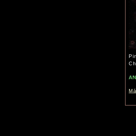
Pi
Ch
Má