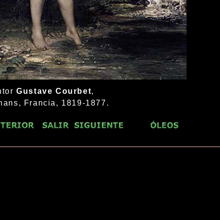
ntor
Gustave Courbet
,
nans, Francia, 1819-1877.