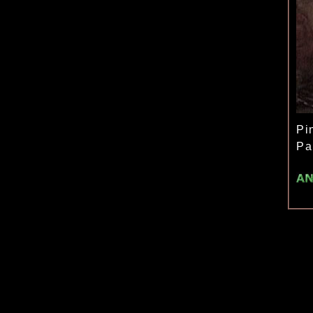
Pi
Pa