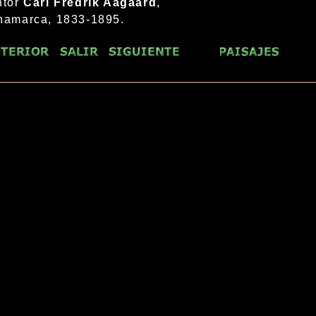
ntor
Carl Fredrik Aagaard
,
namarca, 1833-1895.